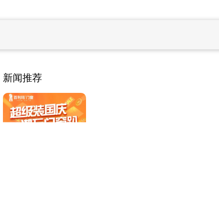
新闻推荐
BLM百利玛|超级装国
庆，潮玩门窗趴
精研美好·焕新未来|百
利玛门窗荣获佛山
市“专精特新”企业