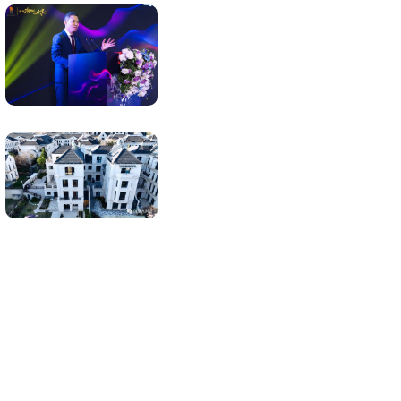
初心如磐，笃定前行
“窗”见春城之美，邂逅
法式浪漫