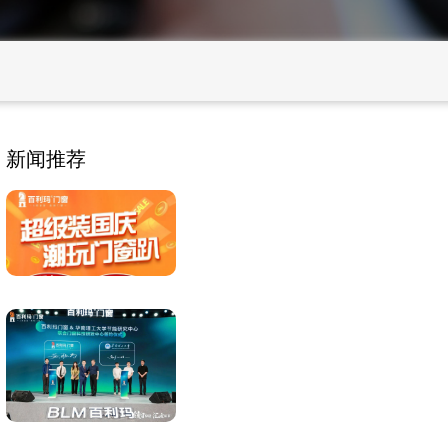
新闻推荐
BLM百利玛|超级装国
庆，潮玩门窗趴
精研美好·焕新未来|百
利玛门窗荣获佛山
市“专精特新”企业