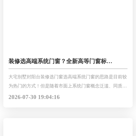
装修选高端系统门窗？全新高等门窗标准
看懂就选对！
大宅别墅封阳台装修选门窗选高端系统门窗的思路是目前较
为热门的方式！但是随着市面上系统门窗概念泛滥、同质化
严重，新手装修业主很难分清好坏，只靠价格判断，最后大
2026-07-30 19:04:16
概率翻车，全新高等门窗标准看懂就选对！